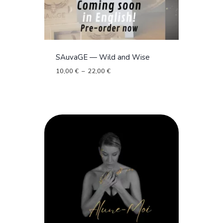
SAuvaGE — Wild and Wise
Plage
10,00
€
–
22,00
€
de
prix :
10,00 €
à
22,00 €