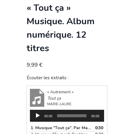
« Tout ça »
Musique. Album
numérique. 12
titres
9,99
€
Écouter les extraits :
« Autrement »
Tout ça
MARIE-LAURE
Lecteur
00:00
00:00
audio
1. Musique "Tout ça". Par Marie-Laure Comme un printemps. Thérapeute, coach de Vie, artiste et auteure de "SAuvaGE' et "Je te ferai Cygne". En vente sur Amazon et sur commeunprintemps.com
0:30